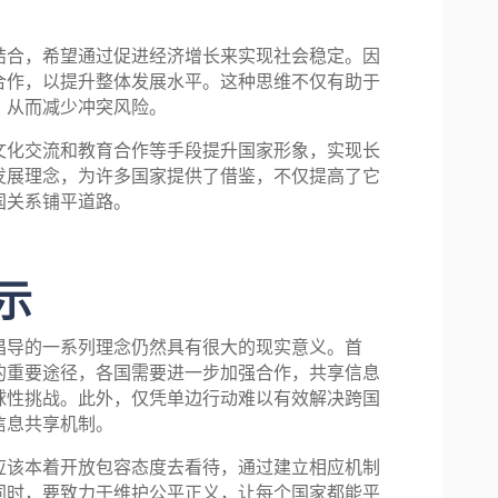
结合，希望通过促进经济增长来实现社会稳定。因
合作，以提升整体发展水平。这种思维不仅有助于
，从而减少冲突风险。
文化交流和教育合作等手段提升国家形象，实现长
发展理念，为许多国家提供了借鉴，不仅提高了它
国关系铺平道路。
示
倡导的一系列理念仍然具有很大的现实意义。首
的重要途径，各国需要进一步加强合作，共享信息
球性挑战。此外，仅凭单边行动难以有效解决跨国
信息共享机制。
应该本着开放包容态度去看待，通过建立相应机制
同时，要致力于维护公平正义，让每个国家都能平