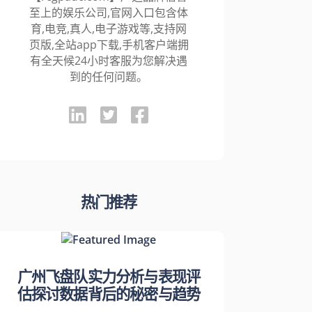
至上的娱乐公司,官网入口包含体
育,电竞,真人,电子游戏等,支持网
页版,全站app下载,手机客户端拥
有全天候24小时客服为您解决遇
到的任何问题。
热门推荐
广州飞盘队实力分析与表现评
广州飞盘
估探讨数据背后的秘密与趋势