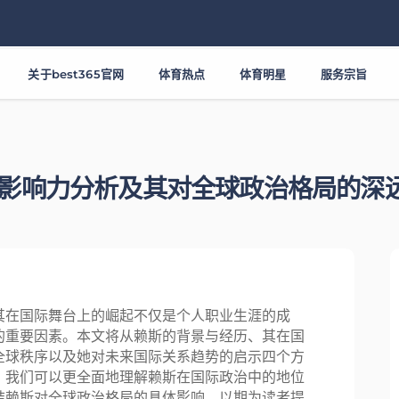
关于best365官网
体育热点
体育明星
服务宗旨
影响力分析及其对全球政治格局的深
其在国际舞台上的崛起不仅是个人职业生涯的成
的重要因素。本文将从赖斯的背景与经历、其在国
全球秩序以及她对未来国际关系趋势的启示四个方
，我们可以更全面地理解赖斯在国际政治中的地位
结赖斯对全球政治格局的具体影响，以期为读者提