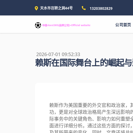
天水市岂轿之涧44号
13203802829
公司首页
2026-07-01 09:52:33
赖斯在国际舞台上的崛起与
赖斯作为美国重要的外交官和政治家，
功，更是对全球政治格局产生深远影响
际事务中的关键角色、影响力如何重塑
面进行详细分析。通过这些方面的探讨
及其所带来的变化。同时，文章还将总